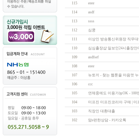
115
eeee
114
asdf
113
ssss
112
심쿵
111
이상인 방송통신위원장 직무대
110
심심출장샵 일보인24시출장안
109
asdfsef
108
eeee
107
뉴토끼 - 찾는 웹툰을 마음껏
106
ccc
105
연체중에도 이용가능OK - 100만원
104
미프진 미프진코리아 구매 | 미프진구매
103
직장인 대환대출
102
맘e편한상담 - 카카오톡