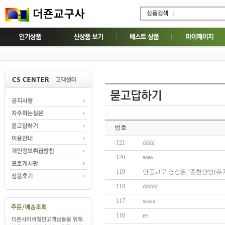
번호
121
dddd
120
aaaa
119
안동교구 영성은 ‘존천안빈(存天
118
ddddd
117
sssss
116
ee